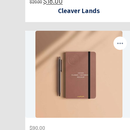
$
18.00
$
20.00
Cleaver Lands
$
90.00