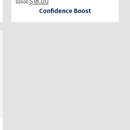
$
18.00
$
20.00
Confidence Boost